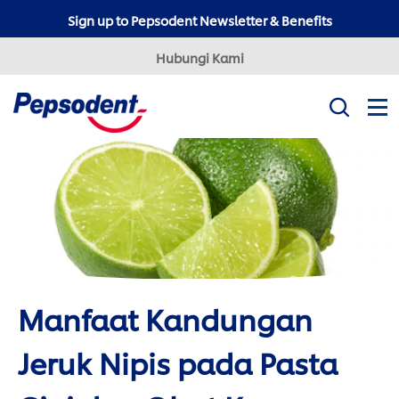
Sign up to Pepsodent Newsletter & Benefits
Hubungi Kami
Misi Kami
Produk
Tips Kesehatan Gigi
Professional
Pepsodent Expert
Pepsodent Ultra White
Manfaat Kandungan
Tanya Dokter Gigi
Jeruk Nipis pada Pasta