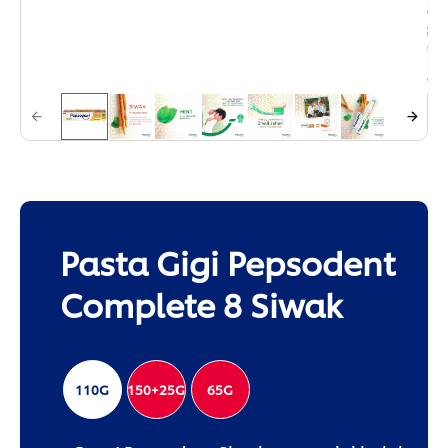
Pasta Gigi Pepsodent
Complete 8 Siwak
110G
150+25G
65G