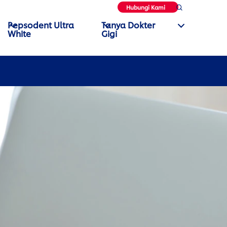
Hubungi Kami
Pepsodent Ultra
Tanya Dokter
White
Gigi