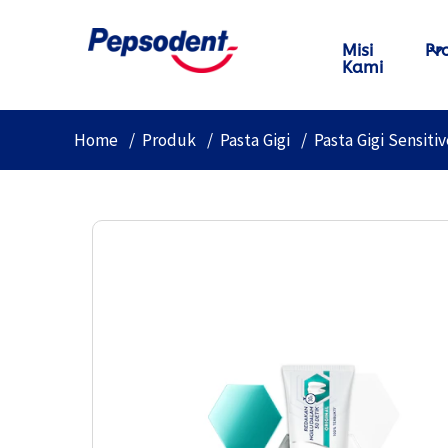
Misi
Pr
Kami
Home
Produk
Pasta Gigi
Pasta Gigi Sensiti