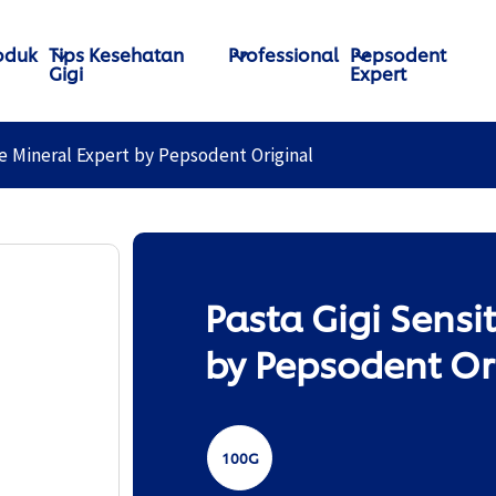
oduk
Tips Kesehatan
Professional
Pepsodent
Gigi
Expert
ve Mineral Expert by Pepsodent Original
Pasta Gigi Sensi
by Pepsodent Or
100G