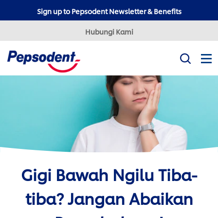
Sign up to Pepsodent Newsletter & Benefits
Hubungi Kami
Misi Kami
Produk
Tips Kesehatan Gigi
Professional
Pepsodent Expert
Pepsodent Ultra White
Gigi Bawah Ngilu Tiba-
Tanya Dokter Gigi
tiba? Jangan Abaikan