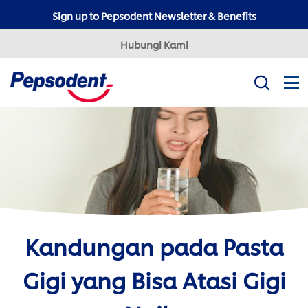
Sign up to Pepsodent Newsletter & Benefits
Hubungi Kami
Misi Kami
Produk
Tips Kesehatan Gigi
Professional
Pepsodent Expert
Pepsodent Ultra White
Kandungan pada Pasta
Tanya Dokter Gigi
Gigi yang Bisa Atasi Gigi