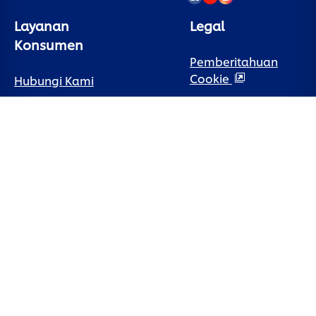
Layanan
Legal
Konsumen
Pemberitahuan
Cookie
Hubungi Kami
Pemberitahuan
Sign Up
Privasi
Tanya Jawab
Preferensi Cookie
Peta Situs
Syarat Penggunaan
Aksesibilitas
LOKASI