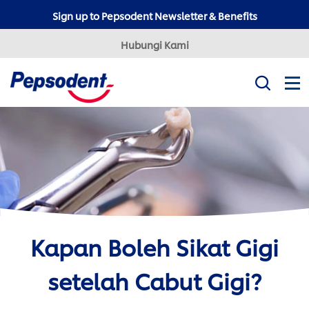
Sign up to Pepsodent Newsletter & Benefits
Hubungi Kami
Misi Kami
Produk
Tips Kesehatan Gigi
Professional
Pepsodent Expert
Pepsodent Ultra White
Kapan Boleh Sikat Gigi
Tanya Dokter Gigi
setelah Cabut Gigi?