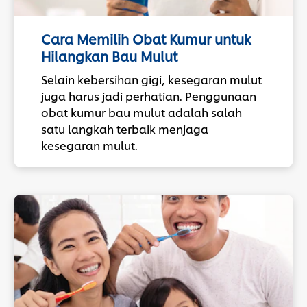
Clinically Proven Technology Patented
by Pepsodent, yang memberikan
kekuatan sekaligus kecerahan gigi sejak
Cara Memilih Obat Kumur untuk
pertama kali digunakan.
Hilangkan Bau Mulut
Selain kebersihan gigi, kesegaran mulut
Untuk hasil maksimal, gunakan
juga harus jadi perhatian. Penggunaan
bersama Pepsodent Ultra White
Protection Teeth Spray agar terlindung
obat kumur bau mulut adalah salah
dari noda sehari-hari.
satu langkah terbaik menjaga
kesegaran mulut.