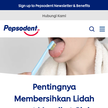
Sign up to Pepsodent Newsletter & Benefits
Hubungi Kami
Misi Kami
Produk
Tips Kesehatan Gigi
Professional
Pepsodent Expert
Pepsodent Ultra White
Pentingnya
Tanya Dokter Gigi
Membersihkan Lidah