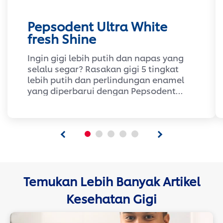
Pepsodent Ultra White
fresh Shine
Ingin gigi lebih putih dan napas yang
selalu segar? Rasakan gigi 5 tingkat
lebih putih dan perlindungan enamel
yang diperbarui dengan Pepsodent
Ultra White Fresh Shine Toothpaste.
Diperkaya peppermint menthol,
nikmati sensasi segar dingin yang
tahan lama.
Tahukah kamu? enamel barrier yang
melemah mudah sekali menangkap
noda, membuat gigi tampak kuning
Temukan Lebih Banyak Artikel
dan kusam. Tak hanya menghapus
Kesehatan Gigi
noda, Pepsodent Ultra White juga
memutihkan dan memperbaiki enamel
barrier gigi. Diformulasikan dengan