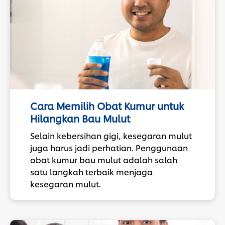
Microwhitening-C yang mencerahkan
sejak pemakaian pertama, dan
diperkaya Blue-HAP yang memutihkan
sekaligus memperbarui enamel barrier.
Tetap aman untuk gigi sensitif berkat
Clinically Proven Technology Patented
by Pepsodent, yang memberikan
kekuatan sekaligus kecerahan gigi sejak
pertama kali digunakan.
Cara Memilih Obat Kumur untuk
Hilangkan Bau Mulut
Untuk hasil maksimal, gunakan
bersama Pepsodent Ultra White
Selain kebersihan gigi, kesegaran mulut
Protection Teeth Spray agar terlindung
juga harus jadi perhatian. Penggunaan
dari noda sehari-hari.
obat kumur bau mulut adalah salah
satu langkah terbaik menjaga
kesegaran mulut.