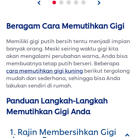
tahan lama.
Tahukah kamu? enamel barrier yang
melemah mudah sekali menangkap
Beragam Cara Memutihkan Gigi
noda, membuat gigi tampak kuning
dan kusam. Tak hanya menghapus
Memiliki gigi putih bersih tentu menjadi impian
noda, Pepsodent Ultra White juga
banyak orang. Meski seiring waktu gigi kita
memutihkan dan memperbaiki enamel
akan mengalami perubahan warna, Anda bisa
barrier gigi. Diformulasikan dengan
membuatnya tetap putih berseri. Beberapa
Microwhitening-C yang mencerahkan
cara memutihkan gigi kuning
berikut tergolong
sejak pemakaian pertama, dan
diperkaya Blue-HAP yang memutihkan
mudah dan sederhana, sehingga bisa Anda
sekaligus memperbarui enamel barrier.
lakukan sendiri di rumah.
Tetap aman untuk gigi sensitif berkat
Clinically Proven Technology Patented
Panduan Langkah-Langkah
by Pepsodent, yang memberikan
Memutihkan Gigi Anda
kekuatan sekaligus kecerahan gigi sejak
pertama kali digunakan.
1. Rajin Membersihkan Gigi
Untuk hasil maksimal, gunakan
bersama Pepsodent Ultra White