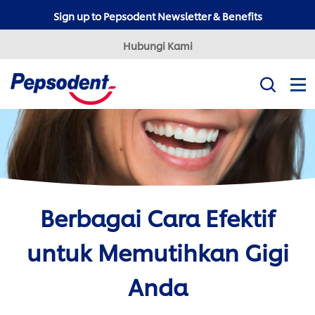
Sign up to Pepsodent Newsletter & Benefits
Hubungi Kami
Misi Kami
Produk
Tips Kesehatan Gigi
Professional
Berbagai Cara Efektif
Pepsodent Expert
Pepsodent Ultra White
untuk Memutihkan Gigi
Tanya Dokter Gigi
Anda