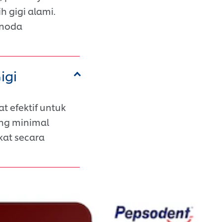
 gigi alami.
 noda
igi
t efektif untuk
ing minimal
kat secara