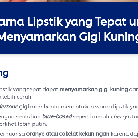
arna Lipstik yang Tepat u
Menyamarkan Gigi Kunin
ng
ipstik yang tepat dapat
menyamarkan gigi kuning
da
lebih cerah.
ertone
gigi
membantu menentukan warna lipstik yan
dengan sentuhan
blue-based
seperti merah
cherry
ata
rlihat lebih putih.
 bernuansa
oranye atau cokelat kekuningan
karena da