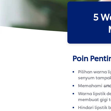
5 W
Poin Penti
Pilihan warna l
senyum tampak 
Memahami
und
Warna lipstik 
membuat gigi te
Hindari lipstik