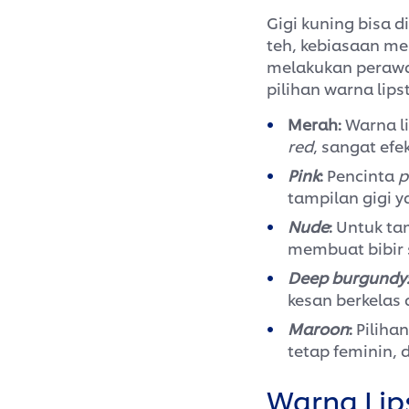
Gigi kuning bisa d
teh, kebiasaan me
melakukan perawa
pilihan warna lips
Merah:
Warna l
red
, sangat efe
Pink
:
Pencinta
p
tampilan gigi y
Nude
:
Untuk ta
membuat bibir 
Deep burgundy
kesan berkelas
Maroon
:
Piliha
tetap feminin, d
Warna Lips