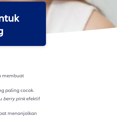
ntuk
g
n membuat
g paling cocok.
u
berry pink
efektif
pat menonjolkan