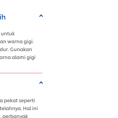
ih
 untuk
n warna gigi.
tidur. Gunakan
arna alami gigi
 pekat seperti
elahnya. Hal ini
, perbanyak