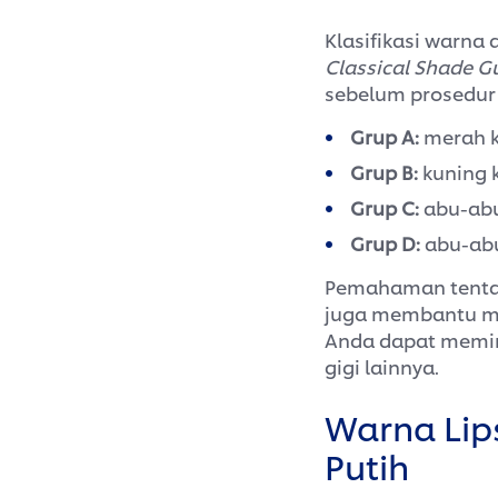
Klasifikasi warna 
Classical Shade G
sebelum prosedur
Grup A:
merah k
Grup B:
kuning 
Grup C:
abu-abu
Grup D:
abu-ab
Pemahaman tent
juga membantu mem
Anda dapat memini
gigi lainnya.
Warna Lips
Putih