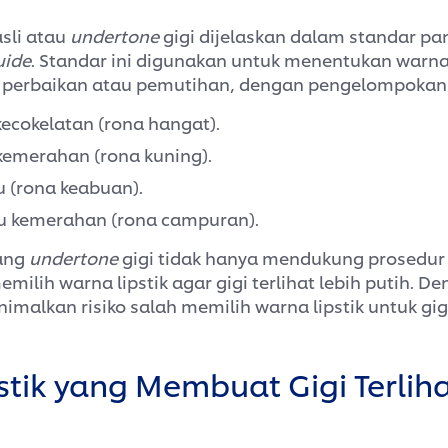
asli atau
undertone
gigi dijelaskan dalam standar p
uide
. Standar ini digunakan untuk menentukan warna
 perbaikan atau pemutihan, dengan pengelompokan s
ecokelatan (rona hangat).
kemerahan (rona kuning).
 (rona keabuan).
u kemerahan (rona campuran).
ang
undertone
gigi tidak hanya mendukung prosedur 
ilih warna lipstik agar gigi terlihat lebih putih. D
malkan risiko salah memilih warna lipstik untuk gig
tik yang Membuat Gigi Terliha