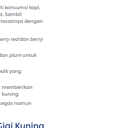
ti konsumsi kopi,
t. Sambil
yiasatinya dengan
erry red
dan
berry
dan
plum
untuk
baik yang
ni memberikan
 kuning.
l tegas namun
Gigi Kuning