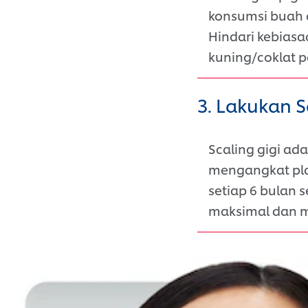
konsumsi buah d
Hindari kebias
kuning/coklat p
3. Lakukan S
Scaling gigi ad
mengangkat pla
setiap 6 bulan 
maksimal dan m