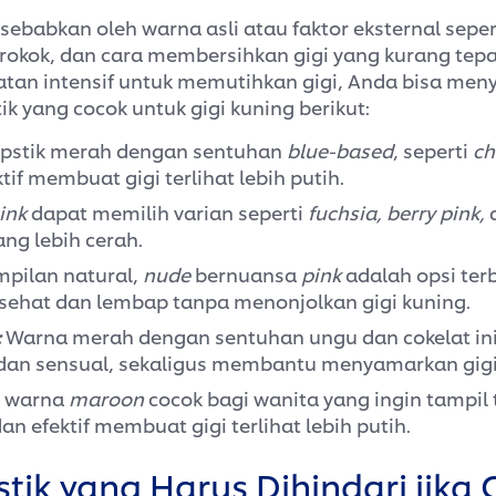
isebabkan oleh warna asli atau faktor eksternal seper
rokok, dan cara membersihkan gigi yang kurang tepa
tan intensif untuk memutihkan gigi, Anda bisa men
tik yang cocok untuk gigi kuning berikut:
ipstik merah dengan sentuhan
blue-based
, seperti
ch
ktif membuat gigi terlihat lebih putih.
ink
dapat memilih varian seperti
fuchsia, berry pink,
ang lebih cerah.
mpilan natural,
nude
bernuansa
pink
adalah opsi ter
sehat dan lembap tanpa menonjolkan gigi kuning.
:
Warna merah dengan sentuhan ungu dan cokelat i
 dan sensual, sekaligus membantu menyamarkan gigi
n warna
maroon
cocok bagi wanita yang ingin tampi
an efektif membuat gigi terlihat lebih putih.
tik yang Harus Dihindari jika 