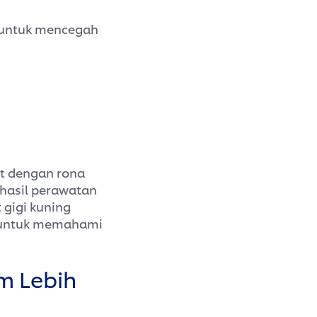
 untuk mencegah
at dengan rona
 hasil perawatan
 gigi kuning
a, untuk memahami
m Lebih