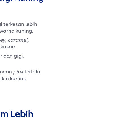
 terkesan lebih
warna kuning.
ey, caramel,
n kusam.
r dan gigi,
n neon
pink
terlalu
kin kuning.
um Lebih