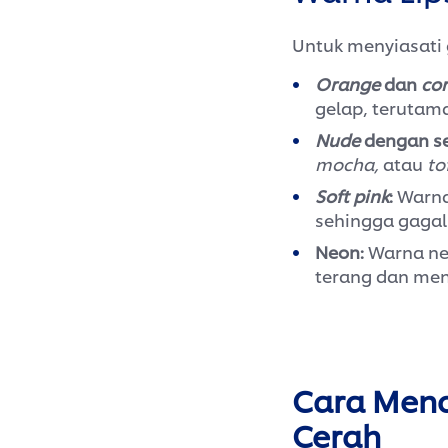
Untuk menyiasati g
Orange
dan
cor
gelap, terutam
Nude
dengan se
mocha,
atau
to
Soft pink
:
Warna 
sehingga gagal
Neon:
Warna ne
terang dan men
Cara Menc
Cerah