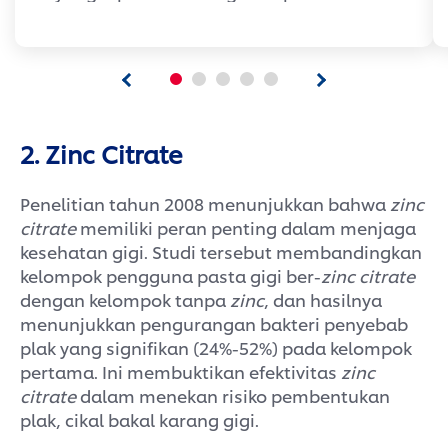
Ultra White Fresh Shine Toothpaste.
Diperkaya peppermint menthol,
nikmati sensasi segar dingin yang
tahan lama.
Tahukah kamu? enamel barrier yang
melemah mudah sekali menangkap
2. Zinc Citrate
noda, membuat gigi tampak kuning
dan kusam. Tak hanya menghapus
Penelitian tahun 2008 menunjukkan bahwa
zinc
noda, Pepsodent Ultra White juga
citrate
memiliki peran penting dalam menjaga
memutihkan dan memperbaiki enamel
kesehatan gigi. Studi tersebut membandingkan
barrier gigi. Diformulasikan dengan
kelompok pengguna pasta gigi ber-
zinc citrate
Microwhitening-C yang mencerahkan
dengan kelompok tanpa
zinc
, dan hasilnya
sejak pemakaian pertama, dan
diperkaya Blue-HAP yang memutihkan
menunjukkan pengurangan bakteri penyebab
sekaligus memperbarui enamel barrier.
plak yang signifikan (24%-52%) pada kelompok
Tetap aman untuk gigi sensitif berkat
pertama. Ini membuktikan efektivitas
zinc
Clinically Proven Technology Patented
citrate
dalam menekan risiko pembentukan
by Pepsodent, yang memberikan
plak, cikal bakal karang gigi.
kekuatan sekaligus kecerahan gigi sejak