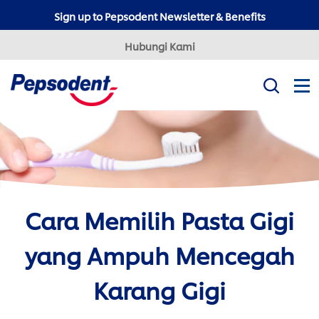
Sign up to Pepsodent Newsletter & Benefits
Hubungi Kami
Misi Kami
Produk
Tips Kesehatan Gigi
Professional
Cara Memilih Pasta Gigi
Pepsodent Expert
Pepsodent Ultra White
yang Ampuh Mencegah
Tanya Dokter Gigi
Karang Gigi