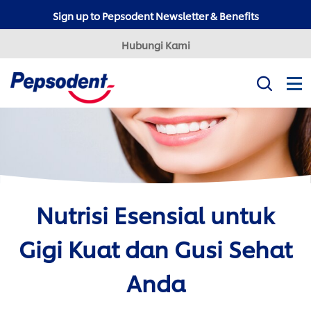
Sign up to Pepsodent Newsletter & Benefits
Hubungi Kami
Misi Kami
Produk
Tips Kesehatan Gigi
Professional
Nutrisi Esensial untuk
Pepsodent Expert
Pepsodent Ultra White
Gigi Kuat dan Gusi Sehat
Tanya Dokter Gigi
Anda