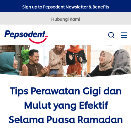
Sign up to Pepsodent Newsletter & Benefits
Hubungi Kami
Misi Kami
Produk
Tips Kesehatan Gigi
Professional
Tips Perawatan Gigi dan
Pepsodent Expert
Pepsodent Ultra White
Mulut yang Efektif
Tanya Dokter Gigi
Selama Puasa Ramadan