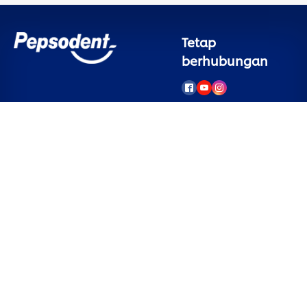
Tetap
berhubungan
Layanan
Legal
Konsumen
Pemberitahuan
Cookie
Hubungi Kami
Pemberitahuan
Sign Up
Privasi
Tanya Jawab
Preferensi Cookie
Peta Situs
Syarat Penggunaan