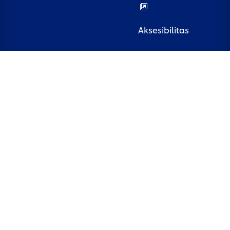
Aksesibilitas
LOKASI
Indonesia
© 2026 Unilever. All rights reserved.
Website ini diarahkan hanya ke konsumen, produk-produk,
dan layanan-layanan Unilever Indonesia.
Website ini tidak diarahkan untuk konsumen di luar
Indonesia.