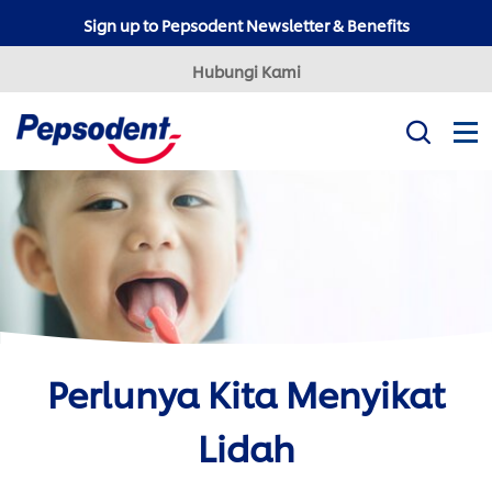
Sign up to Pepsodent Newsletter & Benefits
Hubungi Kami
Misi Kami
Produk
Tips Kesehatan Gigi
Professional
Pepsodent Expert
Pepsodent Ultra White
Perlunya Kita Menyikat
Tanya Dokter Gigi
Lidah