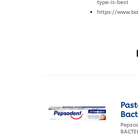
type-is-best
https://www.ba
Past
Bact
Pepso
BACTER