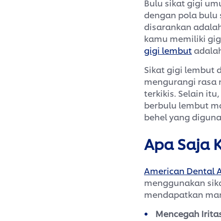
Bulu sikat gigi u
dengan pola bulu 
disarankan adalah 
kamu memiliki gig
gigi lembut
adalah
Sikat gigi lembut
mengurangi rasa n
terkikis. Selain it
berbulu lembut m
behel yang diguna
Apa Saja K
American Dental A
menggunakan sikat
mendapatkan manfa
Mencegah Iritas