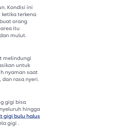
n. Kondisi ini
 ketika terkena
mbuat orang
area itu
dan mulut.
at melindungi
asikan untuk
ih nyaman saat
, dan rasa nyeri.
 gigi bisa
enyeluruh hingga
t gigi bulu halus
a gigi .