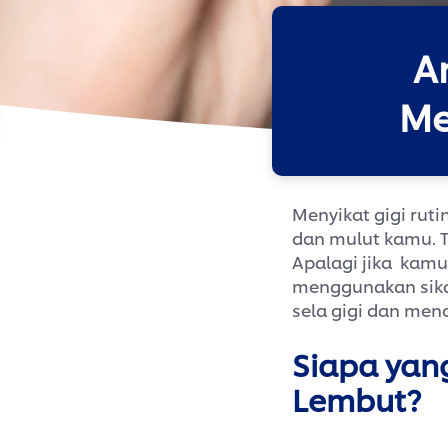
A
Me
Menyikat gigi rut
dan mulut kamu. Te
Apalagi jika kamu
menggunakan sikat
sela gigi dan me
Siapa yan
Lembut?