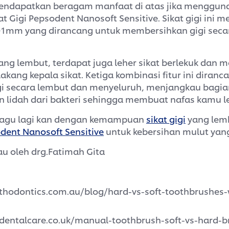
endapatkan beragam manfaat di atas jika menggunak
at Gigi Pepsodent Nanosoft Sensitive. Sikat gigi ini me
,01mm yang dirancang untuk membersihkan gigi seca
yang lembut, terdapat juga leher sikat berlekuk dan 
lakang kepala sikat. Ketiga kombinasi fitur ini diranc
i secara lembut dan menyeluruh, menjangkau bagian
lidah dari bakteri sehingga membuat nafas kamu le
k ragu lagi kan dengan kemampuan
sikat gigi
yang lemb
dent Nanosoft Sensitive
untuk kebersihan mulut yang
jau oleh drg.Fatimah Gita
rthodontics.com.au/blog/hard-vs-soft-toothbrushes-
dentalcare.co.uk/manual-toothbrush-soft-vs-hard-br