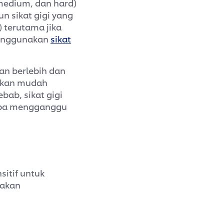
 medium, dan hard)
n sikat gigi yang
) terutama jika
 menggunakan
sikat
an berlebih dan
 akan mudah
ebab, sikat gigi
npa mengganggu
itif untuk
 akan