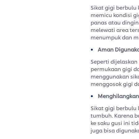
Sikat gigi berbulu
memicu kondisi gig
panas atau dingin
melewati area ters
menumpuk dan men
Aman Digunakan
Seperti dijelaska
permukaan gigi dar
menggunakan sika
menggosok gigi dan
Menghilangkan 
Sikat gigi berbul
tumbuh. Karena bu
ke saku gusi ini t
juga bisa digunak