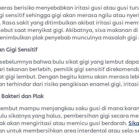
 keras berisiko menyebabkan iritasi gusi atau gusi turu
i sensitif sehingga gigi akan merasa ngilu atau nyeri
. Rasa sakit yang ditimbulkan akibat iritasi gusi me
ebut saat menyikat gigi. Akibatnya, sisa makanan di 
imbulkan plak penyebab munculnya masalah gigi 
 Gigi Sensitif
n sebelumnya bahwa bulu sikat gigi yang lembut dap
i tekanan berlebih, pemilik gigi sensitif direkomend
t gigi lembut. Dengan begitu kamu akan merasa leb
 terhindar dari risiko pengikisan enamel gigi, iritasi
Bakteri dan Plak
u lembut mampu menjangkau saku gusi di mana karang
lu sikatnya yang halus, pembersihan gigi secara m
idak akan mengiritasi atau memicu gusi berdarah.
Sika
an untuk membersihkan area interdental atau sela-sel