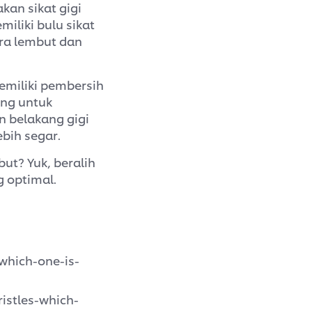
an sikat gigi
miliki bulu sikat
ra lembut dan
memiliki pembersih
ang untuk
 belakang gigi
bih segar.
ut? Yuk, beralih
 optimal.
which-one-is-
istles-which-