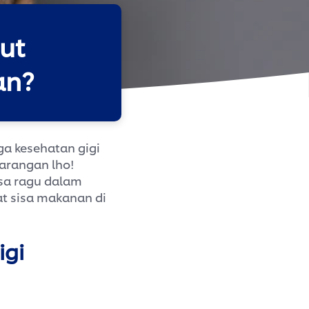
ut
an?
ga kesehatan gigi
barangan lho!
asa ragu dalam
at sisa makanan di
?
igi