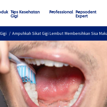
oduk
Tips Kesehatan
Professional
Pepsodent
Gigi
Expert
Gigi
Ampuhkah Sikat Gigi Lembut Membersihkan Sisa Mak