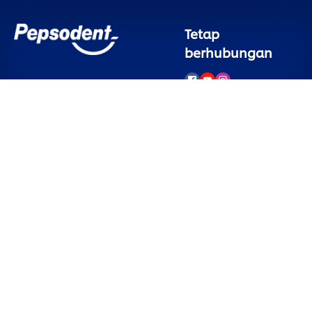
Tetap
berhubungan
Layanan
Legal
Konsumen
Pemberitahuan
Cookie
Hubungi Kami
Pemberitahuan
Sign Up
Privasi
Tanya Jawab
Preferensi Cookie
Peta Situs
Syarat Penggunaan