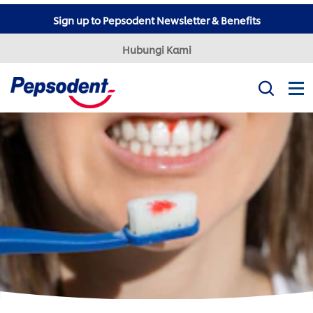
Sign up to Pepsodent Newsletter & Benefits
Hubungi Kami
Misi Kami
Produk
Tips Kesehatan Gigi
Professional
Pepsodent Expert
Pepsodent Ultra White
Tanya Dokter Gigi