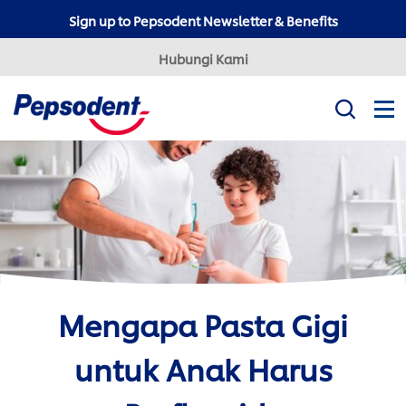
Sign up to Pepsodent Newsletter & Benefits
Hubungi Kami
Misi Kami
Produk
Tips Kesehatan Gigi
Professional
Pepsodent Expert
Pepsodent Ultra White
Mengapa Pasta Gigi
Tanya Dokter Gigi
untuk Anak Harus