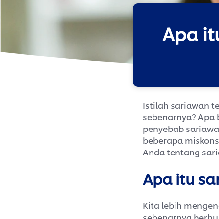
Apa i
Istilah sariawan t
sebenarnya? Apa b
penyebab sariawa
beberapa miskons
Anda tentang sar
Apa itu s
Kita lebih mengen
sebenarnya berhub