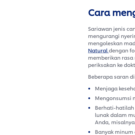
Cara meng
Sariawan jenis ca
mengurangi nyeri
mengoleskan madu
Natural
dengan fo
memberikan rasa n
periksakan ke dok
Beberapa saran d
Menjaga keseha
Mengonsumsi ma
Berhati-hatila
lunak dalam mu
Anda, misalnya
Banyak minum a