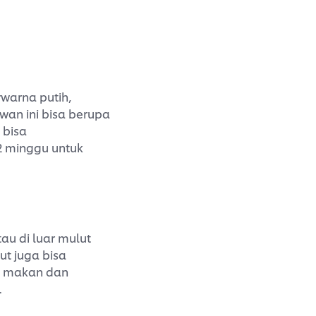
rwarna putih,
wan ini bisa berupa
 bisa
2 minggu untuk
au di luar mulut
ut juga bisa
tan makan dan
.