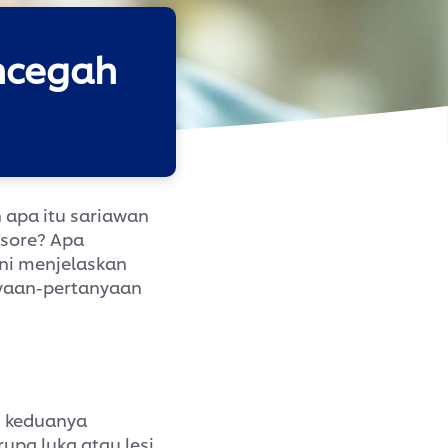
ncegah
n apa itu sariawan
 sore? Apa
ni menjelaskan
yaan-pertanyaan
n keduanya
pa luka atau lesi