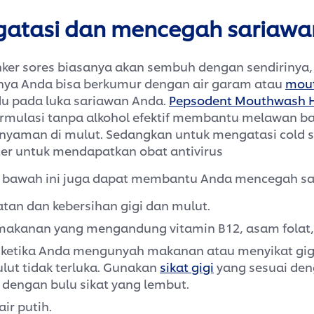
atasi dan mencegah sariawa
nker sores biasanya akan sembuh dengan sendirinya
nya Anda bisa berkumur dengan air garam atau
mou
 pada luka sariawan Anda.
Pepsodent Mouthwash H
rmulasi tanpa alkohol efektif membantu melawan ba
yaman di mulut. Sedangkan untuk mengatasi cold so
ter untuk mendapatkan obat antivirus
i bawah ini juga dapat membantu Anda mencegah sa
tan dan kebersihan gigi dan mulut.
kanan yang mengandung vitamin B12, asam folat, d
h ketika Anda mengunyah makanan atau menyikat gig
lut tidak terluka. Gunakan
sikat gigi
yang sesuai de
 dengan bulu sikat yang lembut.
ir putih.