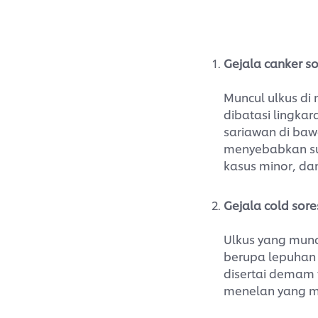
Gejala canker s
Muncul ulkus di
dibatasi lingka
sariawan di bawa
menyebabkan sul
kasus minor, da
Gejala cold sore
Ulkus yang munc
berupa lepuhan b
disertai demam 
menelan yang mem