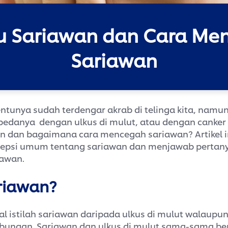
tu Sariawan dan Cara Me
Sariawan
entunya sudah terdengar akrab di telinga kita, namu
edanya dengan ulkus di mulut, atau dengan canker
n dan bagaimana cara mencegah sariawan? Artikel i
epsi umum tentang sariawan dan menjawab pertan
iawan.
ariawan?
al istilah sariawan daripada ulkus di mulut walaupu
ungan. Sariawan dan ulkus di mulut sama-sama beru