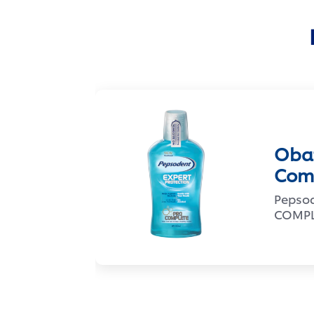
Oba
Comp
Pepso
COMPL