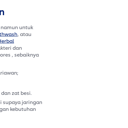
n
, namun untuk
thwash
, atau
erbal
kteri dan
res , sebaiknya
riawan;
an zat besi.
i supaya jaringan
ngan kebutuhan