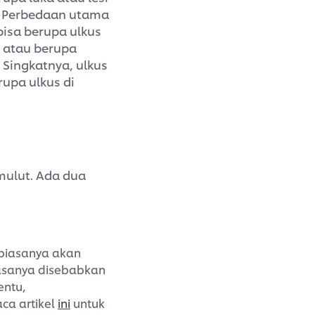
s. Perbedaan utama
bisa berupa ulkus
, atau berupa
. Singkatnya, ulkus
rupa ulkus di
mulut. Ada dua
 biasanya akan
iasanya disebabkan
entu,
aca artikel
ini
untuk